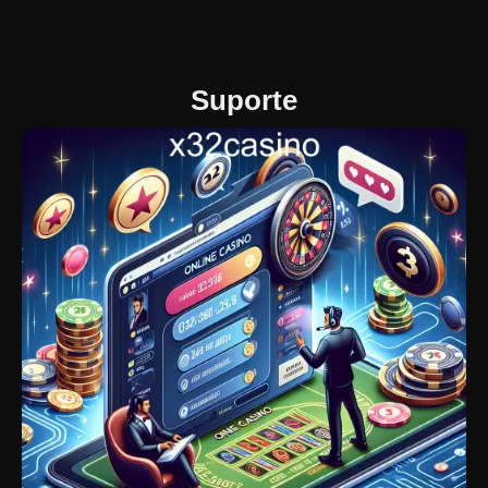
Suporte