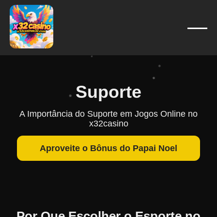
❄
❄
❄
❄
❄
❄
❄
Suporte
❄
❄
A Importância do Suporte em Jogos Online no
x32casino
Aproveite o Bônus do Papai Noel
Por Que Escolher o Esporte no