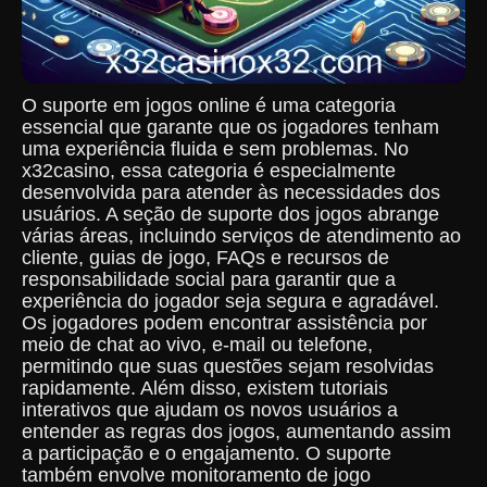
O suporte em jogos online é uma categoria
essencial que garante que os jogadores tenham
uma experiência fluida e sem problemas. No
x32casino, essa categoria é especialmente
desenvolvida para atender às necessidades dos
usuários. A seção de suporte dos jogos abrange
várias áreas, incluindo serviços de atendimento ao
cliente, guias de jogo, FAQs e recursos de
responsabilidade social para garantir que a
experiência do jogador seja segura e agradável.
Os jogadores podem encontrar assistência por
meio de chat ao vivo, e-mail ou telefone,
permitindo que suas questões sejam resolvidas
rapidamente. Além disso, existem tutoriais
interativos que ajudam os novos usuários a
entender as regras dos jogos, aumentando assim
a participação e o engajamento. O suporte
também envolve monitoramento de jogo