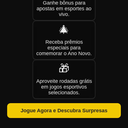
Ganhe bônus para
apostas em esportes ao
vivo.
🎄
Receba prêmios
especiais para
comemorar o Ano Novo.
🎁
Aproveite rodadas grátis
em jogos esportivos
selecionados.
Jogue Agora e Descubra Surpresas