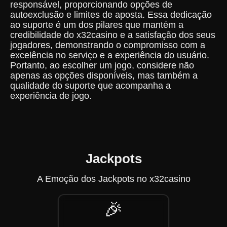
responsável, proporcionando opções de
autoexclusão e limites de aposta. Essa dedicação
ao suporte é um dos pilares que mantém a
credibilidade do x32casino e a satisfação dos seus
jogadores, demonstrando o compromisso com a
excelência no serviço e a experiência do usuário.
Portanto, ao escolher um jogo, considere não
apenas as opções disponíveis, mas também a
qualidade do suporte que acompanha a
experiência de jogo.
Jackpots
A Emoção dos Jackpots no x32casino
🎉