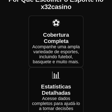
x32casino
⚽
Cobertura
Completa
Acompanhe uma ampla
variedade de esportes,
incluindo futebol,
basquete e muito mais.
📊
Estatísticas
Detalhadas
Acesse dados
completos para ajudá-lo
a tomar decisões