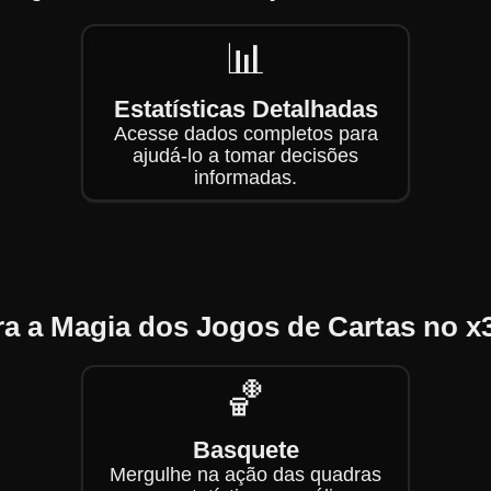
📊
Estatísticas Detalhadas
Acesse dados completos para
ajudá-lo a tomar decisões
informadas.
a a Magia dos Jogos de Cartas no x
🏀
Basquete
Mergulhe na ação das quadras