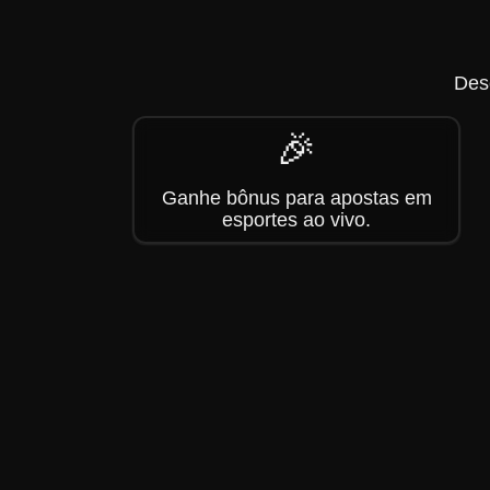
Des
🎉
Ganhe bônus para apostas em
esportes ao vivo.